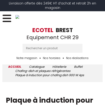
Livraison offerte dès 249€ HT d’achat et retrait 2h en
magasin
ECOTEL
BREST
Equipement CHR 29
Notre magasin
Nos horaires
Nos réalisations
ACCUEIL
Catalogue
Hôtellerie
Buffet
Chafing-dish et plaques réfrigérantes
Plaque à induction pour chafing dish 900 W Aps
Plaque à induction pour