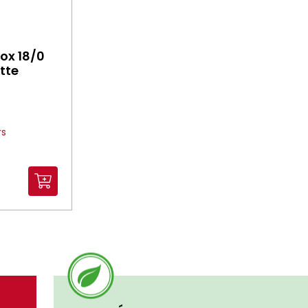
nox 18/0
tte
rs