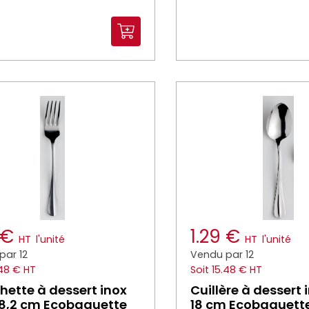
9 €
1.29 €
HT
l'unité
HT
l'unité
par 12
Vendu par 12
.48 € HT
Soit 15.48 € HT
hette à dessert inox
Cuillère à dessert 
18,2 cm Ecobaguette
18 cm Ecobaguett