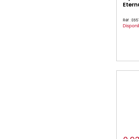
Eter
Réf : E65
Disponi