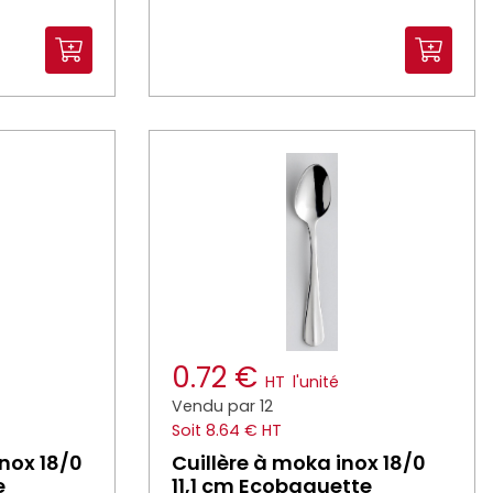
0.72 €
HT
l'unité
Vendu par 12
Soit 8.64 € HT
inox 18/0
Cuillère à moka inox 18/0
e
11,1 cm Ecobaguette