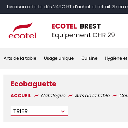
Panneau de gestion des cookies
Livraison offerte dès 249€ HT d’achat et retrait 2h en
ECOTEL
BREST
Equipement CHR 29
Arts de la table
Usage unique
Cuisine
Hygiène et
Ecobaguette
ACCUEIL
Catalogue
Arts de la table
Cou
TRIER