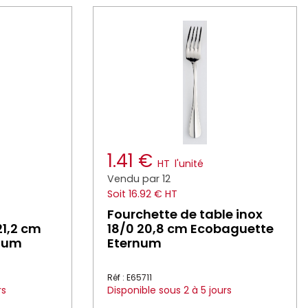
1.41 €
HT
l'unité
Vendu par 12
Soit 16.92 € HT
t
Fourchette de table inox
1,2 cm
18/0 20,8 cm Ecobaguette
num
Eternum
Réf : E65711
rs
Disponible sous 2 à 5 jours