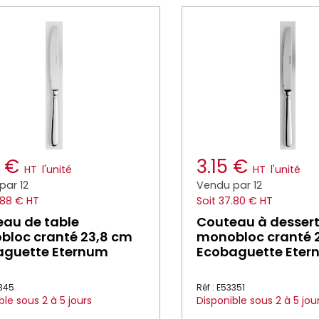
4 €
3.15 €
HT
l'unité
HT
l'unité
par 12
Vendu par 12
.88 € HT
Soit 37.80 € HT
au de table
Couteau à desser
loc cranté 23,8 cm
monobloc cranté 2
aguette Eternum
Ecobaguette Eter
3345
Réf : E53351
ble sous 2 à 5 jours
Disponible sous 2 à 5 jou