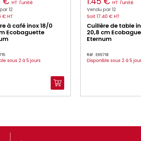
3 €
1.45 €
HT
l'unité
HT
l'unité
par 12
Vendu par 12
16 € HT
Soit 17.40 € HT
ère à café inox 18/0
Cuillère de table i
cm Ecobaguette
20,8 cm Ecobague
num
Eternum
715
Réf : E65718
ble sous 2 à 5 jours
Disponible sous 2 à 5 jou