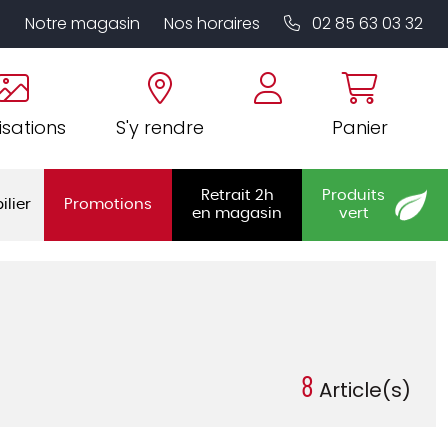
Notre magasin
Nos horaires
02 85 63 03 32
isations
S'y rendre
Panier
Retrait 2h
Produits
ilier
Promotions
en magasin
vert
8
Article(s)