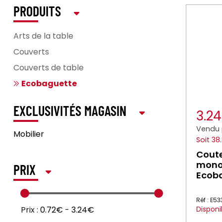
PRODUITS
Arts de la table
Couverts
Couverts de table
Ecobaguette
EXCLUSIVITÉS MAGASIN
3.2
Vendu 
Mobilier
Soit 38
Coute
monob
PRIX
Ecob
Réf : E5
Prix :
0.72€
-
3.24€
Disponi