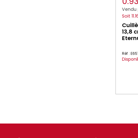
0.9
Vendu 
Soit 11.
Cuill
13,8 
Eter
Réf : E65
Disponi