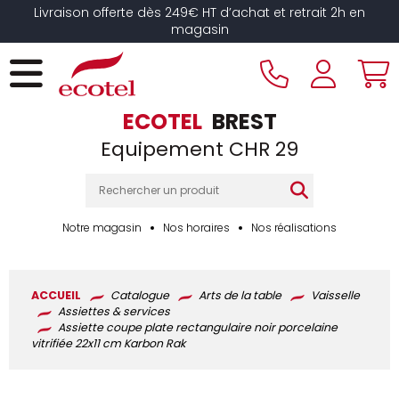
Panneau de gestion des cookies
Livraison offerte dès 249€ HT d’achat et retrait 2h en
magasin
ECOTEL
BREST
Equipement CHR 29
Notre magasin
Nos horaires
Nos réalisations
ACCUEIL
Catalogue
Arts de la table
Vaisselle
Assiettes & services
Assiette coupe plate rectangulaire noir porcelaine
vitrifiée 22x11 cm Karbon Rak