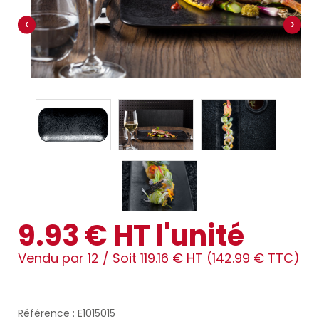
‹
›
9.93 € HT l'unité
Vendu par 12 /
Soit 119.16 € HT (142.99 € TTC)
Référence : E1015015