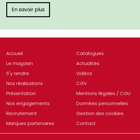
En savoir plus
Accueil
Catalogues
Le magasin
Actualités
S'y rendre
Vidéos
Nos réalisations
CGV
Présentation
Mentions légales / CGU
Nos engagements
Données personnelles
Recrutement
Gestion des cookies
Marques partenaires
Contact